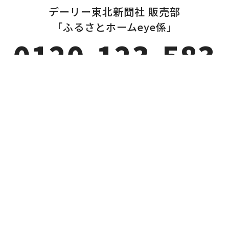
デーリー東北新聞社 販売部
「ふるさとホームeye係」
0120-123-583
mimamori@daily-tohoku.co.jp
【営業時間】
10：00～17：00
【定休日】
土・日・祝
（GW、お盆、年末年始等）